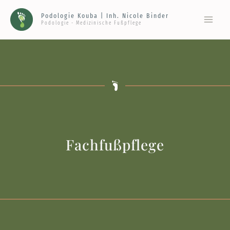
Zum
Podologie Kouba | Inh. Nicole Binder
Inhalt
Podologie - Medizinische Fußpflege
springen
Fachfußpflege